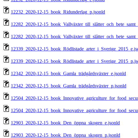
12232_2020-12-15_book_Ridunderlag_p.jsonld
12282_2020-12-15_book_Vallväxter_till_slåtter_och_bete_samt_
12282_2020-12-15_book_Vallväxter_till_slåtter_och_bete_samt_
12339_2020-12-15_book_Rödlistade_arter_i_Sverige_2015_e.js
12339_2020-12-15_book_Rödlistade_arter_i_Sverige_2015_p.js
12342_2020-12-15_book_Gamla_trädgårdsväxter_e.jsonld
12342_2020-12-15_book_Gamla_trädgårdsväxter_p.jsonld
12504_2020-12-15_book_Innovative_agriculture_for_food_securi
12504_2020-12-15_book_Innovative_agriculture_for_food_securi
12903_2020-12-15_book_Den_öppna_skogen_e.jsonld
12903_2020-12-15_book_Den_öppna_skogen_p.jsonld