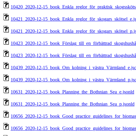
10420_2020-12-15_book_Enkla_reglor_för_praktisk_skogsskötse
10421_2020-12-15_book_Enkla_reglor_för_skogars_skötsel_e.j
10421_2020-12-15_book_Enkla_reglor_för_skogars_skötsel_p.j
10423_2020-12-15_book_Förslag_till_en_förbättrad_skogshushåll
10423_2020-12-15_book_Förslag_till_en_förbättrad_skogshushåll
10439_2020-12-15_book_Om_kolning_i_västra_Värmland_e.jso
10439_2020-12-15_book_Om_kolning_i_västra_Värmland_p.js
10631_2020-12-15_book_Planning_the_Bothnian_Sea_e.jsonld
10631_2020-12-15_book_Planning_the_Bothnian_Sea_p.jsonld
10656_2020-12-15_book_Good_practice_guidelines_for_biomass
10656_2020-12-15_book_Good_practice_guidelines_for_biomass