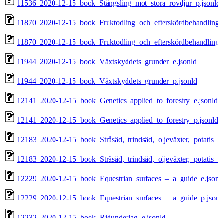
11536_2020-12-15_book_Stängsling_mot_stora_rovdjur_p.jsonl
11870_2020-12-15_book_Fruktodling_och_efterskördbehandling
11870_2020-12-15_book_Fruktodling_och_efterskördbehandling
11944_2020-12-15_book_Växtskyddets_grunder_e.jsonld
11944_2020-12-15_book_Växtskyddets_grunder_p.jsonld
12141_2020-12-15_book_Genetics_applied_to_forestry_e.jsonld
12141_2020-12-15_book_Genetics_applied_to_forestry_p.jsonld
12183_2020-12-15_book_Stråsäd,_trindsäd,_oljeväxter,_potatis_
12183_2020-12-15_book_Stråsäd,_trindsäd,_oljeväxter,_potatis_
12229_2020-12-15_book_Equestrian_surfaces_–_a_guide_e.json
12229_2020-12-15_book_Equestrian_surfaces_–_a_guide_p.jso
12232_2020-12-15_book_Ridunderlag_e.jsonld