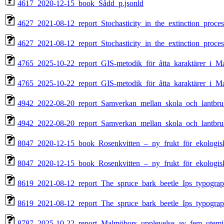
4617_2020-12-15_book_Sådd_p.jsonld
4627_2021-08-12_report_Stochasticity_in_the_extinction_proces
4627_2021-08-12_report_Stochasticity_in_the_extinction_proces
4765_2025-10-22_report_GIS-metodik_för_åtta_karaktärer_i_M
4765_2025-10-22_report_GIS-metodik_för_åtta_karaktärer_i_M
4942_2022-08-20_report_Samverkan_mellan_skola_och_lantbruk
4942_2022-08-20_report_Samverkan_mellan_skola_och_lantbru
8047_2020-12-15_book_Rosenkvitten_–_ny_frukt_för_ekologisk
8047_2020-12-15_book_Rosenkvitten_–_ny_frukt_för_ekologisk
8619_2021-08-12_report_The_spruce_bark_beetle_Ips_typograp
8619_2021-08-12_report_The_spruce_bark_beetle_Ips_typograp
8787_2025-10-22_report_Malmöbors_upplevelse_av_fem_utemilj