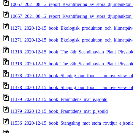
10657_2021-08-12_report_Kvantifiering_av_stora_djurplankton_
10657_2021-08-12_report_Kvantifiering_av_stora_djurplankton_
11271_2020-12-15_book_Ekologisk_produktion_och_klimatpåve
11271_2020-12-15_book_Ekologisk_produktion_och_klimatpåve
11318_2020-12-15_book_The_8th_Scandinavian_Plant_Physiol
11318_2020-12-15_book_The_8th_Scandinavian_Plant_Physiol
11378_2020-12-15_book_Shaping_our_food_–_an_overview_of_c
11378_2020-12-15_book_Shaping_our_food_–_an_overview_of_c
11379_2020-12-15_book_Framtidens_mat_e.jsonld
11379_2020-12-15_book_Framtidens_mat_p.jsonld
11536_2020-12-15_book_Stängsling_mot_stora_rovdjur_e.jsonl