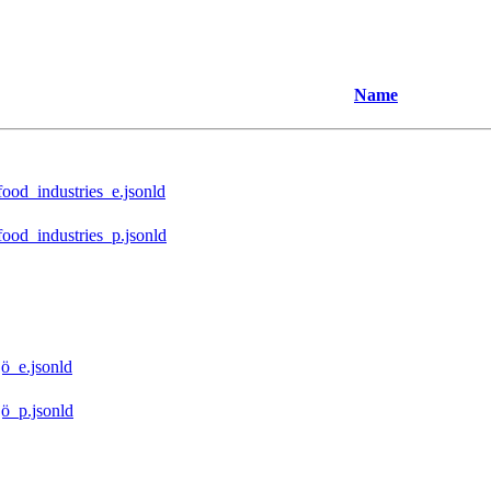
Name
ood_industries_e.jsonld
ood_industries_p.jsonld
ö_e.jsonld
ö_p.jsonld