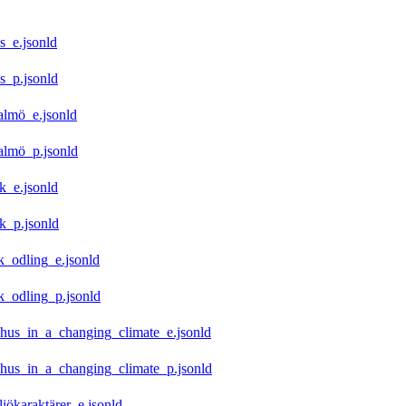
s_e.jsonld
s_p.jsonld
almö_e.jsonld
almö_p.jsonld
_e.jsonld
k_p.jsonld
_odling_e.jsonld
_odling_p.jsonld
hus_in_a_changing_climate_e.jsonld
hus_in_a_changing_climate_p.jsonld
ökaraktärer_e.jsonld