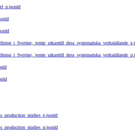
l_p.jsonld
sonld
sonld
ning_i_Sverige,_jemte_utkasttill_dess_systematiska_verkställande_e.
ning_i_Sverige,_jemte_utkasttill_dess_systematiska_verkställande_p.
nld
onld
_production_studies_e.jsonld
_production_studies_p.jsonld