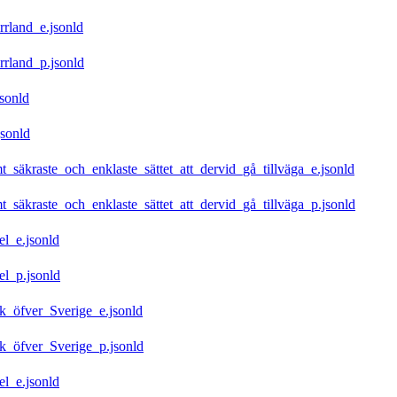
rland_e.jsonld
rland_p.jsonld
sonld
sonld
kraste_och_enklaste_sättet_att_dervid_gå_tillväga_e.jsonld
kraste_och_enklaste_sättet_att_dervid_gå_tillväga_p.jsonld
l_e.jsonld
l_p.jsonld
k_öfver_Sverige_e.jsonld
k_öfver_Sverige_p.jsonld
l_e.jsonld