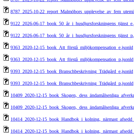
8787_2025-10-22_report_Malmöbors_upplevelse_av_fem_utemilj
9122_2026-06-17_book_50_år_i_husdjursforskningens_tjänst_e.
9122_2026-06-17_book_50_år_i_husdjursforskningens_tjänst_p.
9363_2020-12-15_book_Att_förstå_miljökompensation_e.jsonld
9363_2020-12-15_book_Att_förstå_miljökompensation_p.jsonld
9393_2020-12-15_book_Branschbeskrivning_Trädgård_e.jsonld
9393_2020-12-15_book_Branschbeskrivning_Trädgård_p.jsonld
10409_2020-12-15_book_Skogen,_dess_ändamålsenliga_afverkn
10409_2020-12-15_book_Skogen,_dess_ändamålsenliga_afverkn
10414_2020-12-15_book_Handbok_i_kolning,_närmast_afsedd_f
10414_2020-12-15_book_Handbok_i_kolning,_närmast_afsedd_f