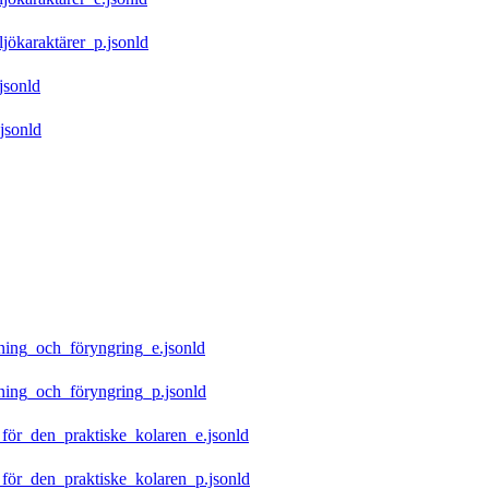
ökaraktärer_p.jsonld
jsonld
jsonld
ing_och_föryngring_e.jsonld
ing_och_föryngring_p.jsonld
ör_den_praktiske_kolaren_e.jsonld
ör_den_praktiske_kolaren_p.jsonld