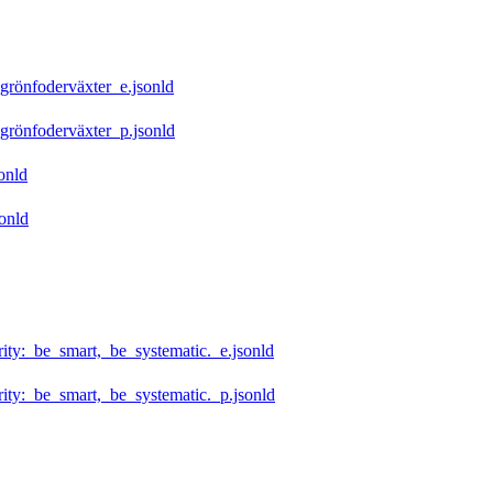
grönfoderväxter_e.jsonld
grönfoderväxter_p.jsonld
onld
onld
ty:_be_smart,_be_systematic._e.jsonld
ty:_be_smart,_be_systematic._p.jsonld