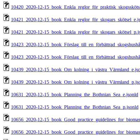
10420_2020-12-15_book_Enkla_reglor_för_praktisk_skogsskötse
10421_2020-12-15_book_Enkla_reglor_för_skogars_skötsel_e.j
10421_2020-12-15_book_Enkla_reglor_för_skogars_skötsel_p.j
10423_2020-12-15_book_Förslag_till_en_förbättrad_skogshushåll
10423_2020-12-15_book_Förslag_till_en_förbättrad_skogshushåll
10439_2020-12-15_book_Om_kolning_i_västra_Värmland_e.jso
10439_2020-12-15_book_Om_kolning_i_västra_Värmland_p.js
10631_2020-12-15_book_Planning_the_Bothnian_Sea_e.jsonld
10631_2020-12-15_book_Planning_the_Bothnian_Sea_p.jsonld
10656_2020-12-15_book_Good_practice_guidelines_for_biomass
10656_2020-12-15_book_Good_practice_guidelines_for_biomass