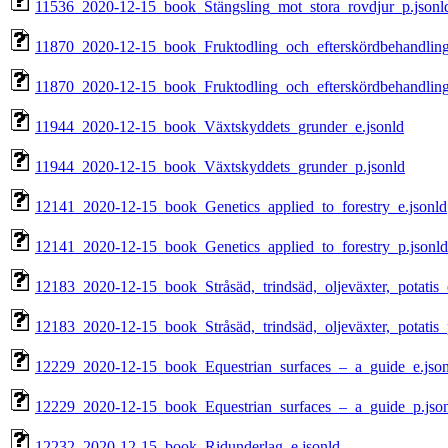
11536_2020-12-15_book_Stängsling_mot_stora_rovdjur_p.jsonl
11870_2020-12-15_book_Fruktodling_och_efterskördbehandling
11870_2020-12-15_book_Fruktodling_och_efterskördbehandling
11944_2020-12-15_book_Växtskyddets_grunder_e.jsonld
11944_2020-12-15_book_Växtskyddets_grunder_p.jsonld
12141_2020-12-15_book_Genetics_applied_to_forestry_e.jsonld
12141_2020-12-15_book_Genetics_applied_to_forestry_p.jsonld
12183_2020-12-15_book_Stråsäd,_trindsäd,_oljeväxter,_potatis_
12183_2020-12-15_book_Stråsäd,_trindsäd,_oljeväxter,_potatis_
12229_2020-12-15_book_Equestrian_surfaces_–_a_guide_e.json
12229_2020-12-15_book_Equestrian_surfaces_–_a_guide_p.jso
12232_2020-12-15_book_Ridunderlag_e.jsonld