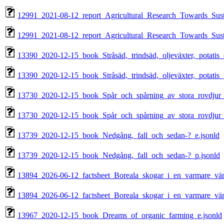
12991_2021-08-12_report_Agricultural_Research_Towards_Sus
12991_2021-08-12_report_Agricultural_Research_Towards_Sus
13390_2020-12-15_book_Stråsäd,_trindsäd,_oljeväxter,_potatis_
13390_2020-12-15_book_Stråsäd,_trindsäd,_oljeväxter,_potatis_
13730_2020-12-15_book_Spår_och_spårning_av_stora_rovdjur_
13730_2020-12-15_book_Spår_och_spårning_av_stora_rovdjur_
13739_2020-12-15_book_Nedgång,_fall_och_sedan-?_e.jsonld
13739_2020-12-15_book_Nedgång,_fall_och_sedan-?_p.jsonld
13894_2026-06-12_factsheet_Boreala_skogar_i_en_varmare_värl
13894_2026-06-12_factsheet_Boreala_skogar_i_en_varmare_vär
13967_2020-12-15_book_Dreams_of_organic_farming_e.jsonld