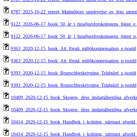
8787_2025-10-22_report_Malmöbors_upplevelse_av_fem_utemilj
9122_2026-06-17_book_50_år_i_husdjursforskningens_tjänst_e.
9122_2026-06-17_book_50_år_i_husdjursforskningens_tjänst_p.
9363_2020-12-15_book_Att_förstå_miljökompensation_e.jsonld
9363_2020-12-15_book_Att_förstå_miljökompensation_p.jsonld
9393_2020-12-15_book_Branschbeskrivning_Trädgård_e.jsonld
9393_2020-12-15_book_Branschbeskrivning_Trädgård_p.jsonld
10409_2020-12-15_book_Skogen,_dess_ändamålsenliga_afverkn
10409_2020-12-15_book_Skogen,_dess_ändamålsenliga_afverkn
10414_2020-12-15_book_Handbok_i_kolning,_närmast_afsedd_f
10414_2020-12-15_book_Handbok_i_kolning,_närmast_afsedd_f