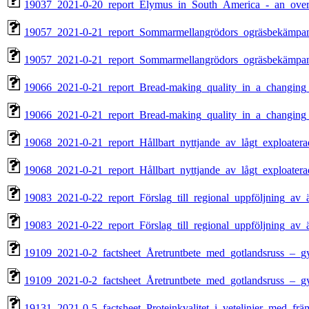
19037_2021-0-20_report_Elymus_in_South_America_-_an_over
19057_2021-0-21_report_Sommarmellangrödors_ogräsbekämpande
19057_2021-0-21_report_Sommarmellangrödors_ogräsbekämpande
19066_2021-0-21_report_Bread-making_quality_in_a_changing_c
19066_2021-0-21_report_Bread-making_quality_in_a_changing_c
19068_2021-0-21_report_Hållbart_nyttjande_av_lågt_exploaterad
19068_2021-0-21_report_Hållbart_nyttjande_av_lågt_exploaterad
19083_2021-0-22_report_Förslag_till_regional_uppföljning_av
19083_2021-0-22_report_Förslag_till_regional_uppföljning_av
19109_2021-0-2_factsheet_Åretruntbete_med_gotlandsruss_–_g
19109_2021-0-2_factsheet_Åretruntbete_med_gotlandsruss_–_g
19131_2021-0-5_factsheet_Proteinkvalitet_i_vetelinjer_med_f