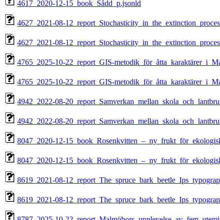
4617_2020-12-15_book_Sådd_p.jsonld
4627_2021-08-12_report_Stochasticity_in_the_extinction_proces
4627_2021-08-12_report_Stochasticity_in_the_extinction_proces
4765_2025-10-22_report_GIS-metodik_för_åtta_karaktärer_i_M
4765_2025-10-22_report_GIS-metodik_för_åtta_karaktärer_i_M
4942_2022-08-20_report_Samverkan_mellan_skola_och_lantbruk
4942_2022-08-20_report_Samverkan_mellan_skola_och_lantbru
8047_2020-12-15_book_Rosenkvitten_–_ny_frukt_för_ekologisk
8047_2020-12-15_book_Rosenkvitten_–_ny_frukt_för_ekologisk
8619_2021-08-12_report_The_spruce_bark_beetle_Ips_typograp
8619_2021-08-12_report_The_spruce_bark_beetle_Ips_typograp
8787_2025-10-22_report_Malmöbors_upplevelse_av_fem_utemilj