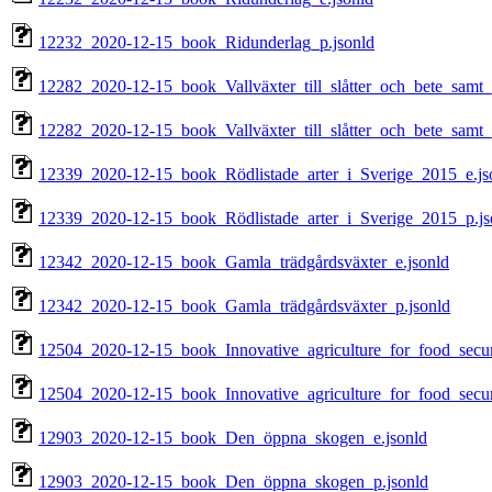
12232_2020-12-15_book_Ridunderlag_p.jsonld
12282_2020-12-15_book_Vallväxter_till_slåtter_och_bete_samt_
12282_2020-12-15_book_Vallväxter_till_slåtter_och_bete_samt_
12339_2020-12-15_book_Rödlistade_arter_i_Sverige_2015_e.js
12339_2020-12-15_book_Rödlistade_arter_i_Sverige_2015_p.js
12342_2020-12-15_book_Gamla_trädgårdsväxter_e.jsonld
12342_2020-12-15_book_Gamla_trädgårdsväxter_p.jsonld
12504_2020-12-15_book_Innovative_agriculture_for_food_securi
12504_2020-12-15_book_Innovative_agriculture_for_food_securi
12903_2020-12-15_book_Den_öppna_skogen_e.jsonld
12903_2020-12-15_book_Den_öppna_skogen_p.jsonld