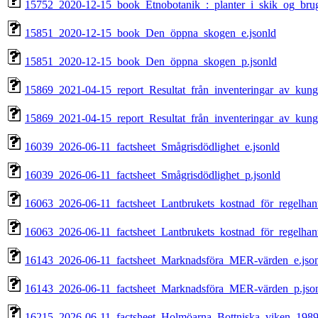
15752_2020-12-15_book_Etnobotanik_:_planter_i_skik_og_brug,
15851_2020-12-15_book_Den_öppna_skogen_e.jsonld
15851_2020-12-15_book_Den_öppna_skogen_p.jsonld
15869_2021-04-15_report_Resultat_från_inventeringar_av_kungs
15869_2021-04-15_report_Resultat_från_inventeringar_av_kungs
16039_2026-06-11_factsheet_Smågrisdödlighet_e.jsonld
16039_2026-06-11_factsheet_Smågrisdödlighet_p.jsonld
16063_2026-06-11_factsheet_Lantbrukets_kostnad_för_regelhant
16063_2026-06-11_factsheet_Lantbrukets_kostnad_för_regelhant
16143_2026-06-11_factsheet_Marknadsföra_MER-värden_e.jso
16143_2026-06-11_factsheet_Marknadsföra_MER-värden_p.jso
16215_2026-06-11_factsheet_Holmöarna_Bottniska_viken_1989